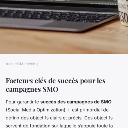
Accueil
›
Marketing
MARKETING
Facteurs clés de succès pour les
Critères de succès d'une
campagnes SMO
campagne SMO
Pour garantir le
succès des campagnes de SMO
admin
•
27 novembre 2024
•
6 min de lecture
(Social Media Optimization), il est primordial de
définir des objectifs clairs et précis. Ces objectifs
servent de fondation sur laquelle s’appuie toute la