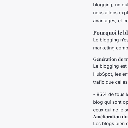
admin
•
27 novembre 2024
•
6 min de lecture
blogging, un outi
nous allons exp
avantages, et co
Pourquoi le bl
Le blogging n’es
marketing complè
Génération de tr
Le blogging est 
HubSpot, les en
trafic que celle
- 85% de tous le
blog qui sont o
ceux qui ne le s
Amélioration du
Les blogs bien o