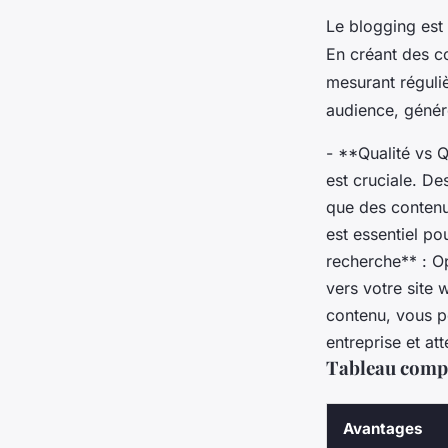
Le blogging est
En créant des co
mesurant réguliè
audience, génér
- **Qualité vs Q
est cruciale. De
que des contenu
est essentiel po
recherche** : O
vers votre site
contenu, vous po
entreprise et at
Tableau compa
Avantages