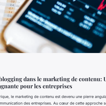
 dans le marketing
 blogging dans le marketing de contenu: 
agnante pour les entreprises
rique, le marketing de contenu est devenu une pierre angul
ommunication des entreprises. Au cœur de cette approche se