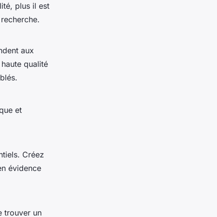
té, plus il est
 recherche.
ondent aux
haute qualité
blés.
que et
tiels. Créez
en évidence
e trouver un