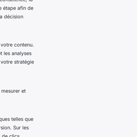
e étape afin de
la décision
r votre contenu.
t les analyses
votre stratégie
e mesurer et
ques telles que
sion. Sur les
 de clics.