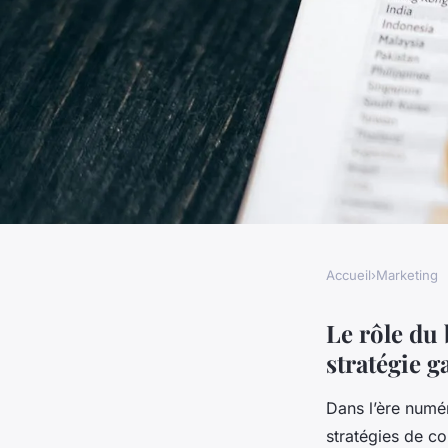
Accueil
›
Marketing
MARKETING
Le rôle du blogging
Le rôle du
stratégie g
de contenu
Dans l’ère numé
stratégies de c