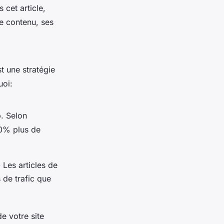
 cet article,
e contenu, ses
st une stratégie
uoi:
b. Selon
40% plus de
 Les articles de
 de trafic que
e votre site