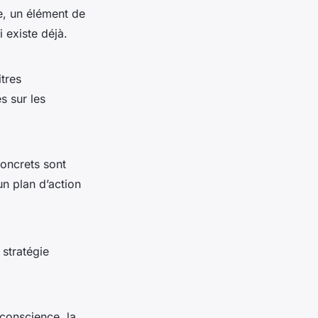
le, un élément de
 existe déjà.
itres
s sur les
oncrets sont
un plan d’action
 stratégie
 conscience, la