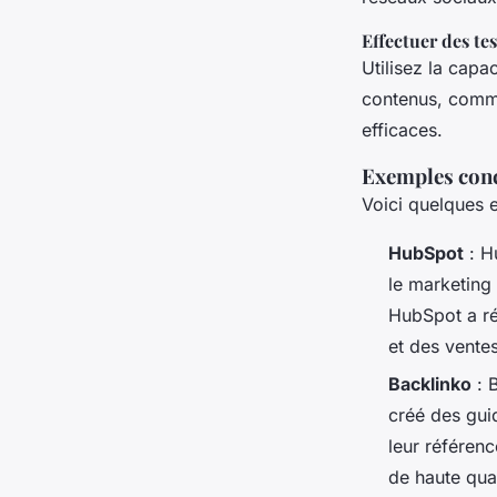
Effectuer des te
Utilisez la capa
contenus, comme 
efficaces.
Exemples conc
Voici quelques 
HubSpot
: H
le marketing 
HubSpot a ré
et des ventes
Backlinko
: B
créé des guid
leur référen
de haute qual